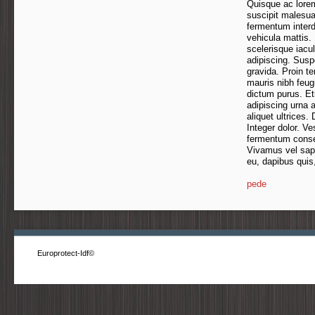
Quisque ac lore
suscipit malesua
fermentum inter
vehicula mattis. 
scelerisque iacul
adipiscing. Suspe
gravida. Proin te
mauris nibh feugi
dictum purus. Et
adipiscing urna a
aliquet ultrices
Integer dolor. V
fermentum consec
Vivamus vel sapie
eu, dapibus quis
pede
Europrotect-Idf©