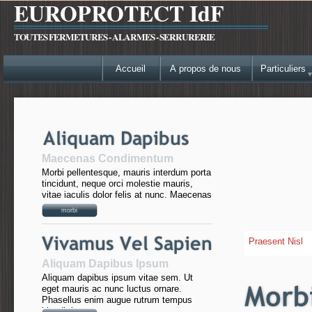
EUROPROTECT IdF
TOUTES FERMETURES - ALARMES - SERRURERIE
Accueil
A propos de nous
Particuliers
Maecenas Condimentum
Morbi pellentesque, mauris interdum porta
tincidunt, neque orci molestie mauris,
vitae iaculis dolor felis at nunc. Maecenas
morbi
Praesent Nisl
Aliquam Dapibus Ipsum
Aliquam dapibus ipsum vitae sem. Ut
eget mauris ac nunc luctus ornare.
Phasellus enim augue rutrum tempus
blandit in.