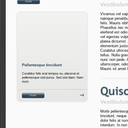
morbi
Vestibulu
Vivamus vel sapi
natoque penatibu
felis. Mauris nibh
Phasellus nec ma
eleifend est odio
vel egestas vulpu
platea dictumst.
elementum justo 
Curabitur ultric
tellus. Nulla gra
nunc non pede. 
ullamcorper, odi
Pellentesque tincidunt
Mauris sit amet l
Curabitur felis erat tempus eu, placerat et
pellentesque sed purus. Sed sed diam. Nam
nunc.
morbi
Vestibulu
Morbi pellentesq
tincidunt, neque 
dolor felis at n
interdum. In non